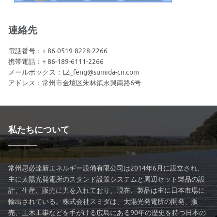
連絡先
電話番号：+ 86-0519-8228-2266
携帯電話：+ 86-189-6111-2266
メールボックス：LZ_feng@sumida-cn.com
アドレス：常州市金壇区朱林鎮永興南路6号
私たちについて
常州思必達新エネルギー設備有限公司は2014年6月に設立され、
主に太陽光発電所のスタンド設置システムと周辺セット製品の設
計、生産、販売に力を入れており、現在、製品は主に日本市場に
輸出されている。株式会社スミダは、太陽光発電所の開発、販
売、土木工事などを手がける広島にある90年の歴史を持つ日本の