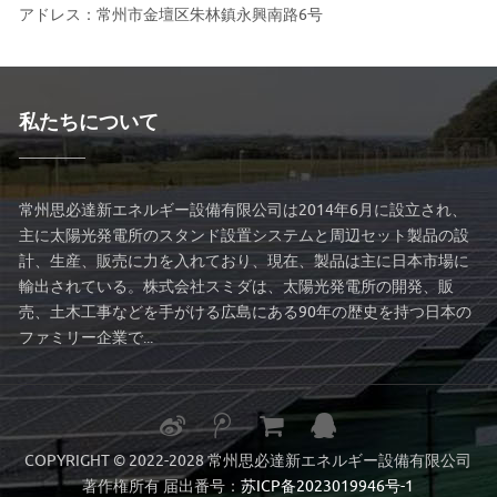
アドレス：常州市金壇区朱林鎮永興南路6号
私たちについて
常州思必達新エネルギー設備有限公司は2014年6月に設立され、
主に太陽光発電所のスタンド設置システムと周辺セット製品の設
計、生産、販売に力を入れており、現在、製品は主に日本市場に
輸出されている。株式会社スミダは、太陽光発電所の開発、販
売、土木工事などを手がける広島にある90年の歴史を持つ日本の
ファミリー企業で...
COPYRIGHT © 2022-2028 常州思必達新エネルギー設備有限公司
著作権所有 届出番号：
苏ICP备2023019946号-1