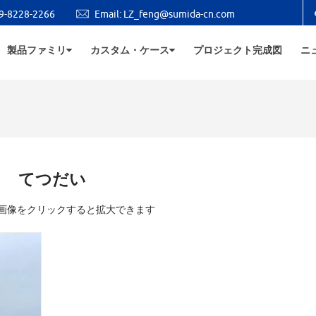
8228-2266
Email:
LZ_feng@sumida-cn.com
製品ファミリ
カスタム・ケース
プロジェクト完成図
ニ
てつだい
画像をクリックすると拡大できます